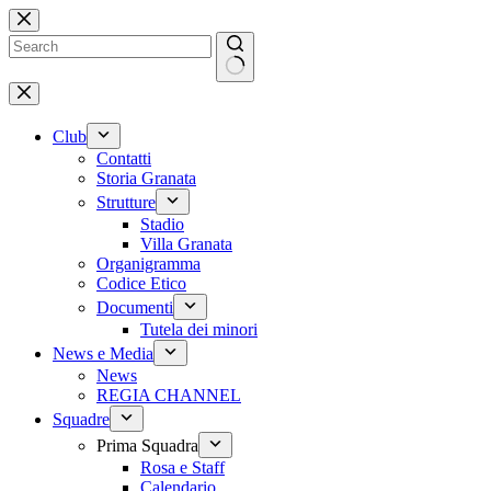
Salta
al
contenuto
Nessun
risultato
Club
Contatti
Storia Granata
Strutture
Stadio
Villa Granata
Organigramma
Codice Etico
Documenti
Tutela dei minori
News e Media
News
REGIA CHANNEL
Squadre
Prima Squadra
Rosa e Staff
Calendario