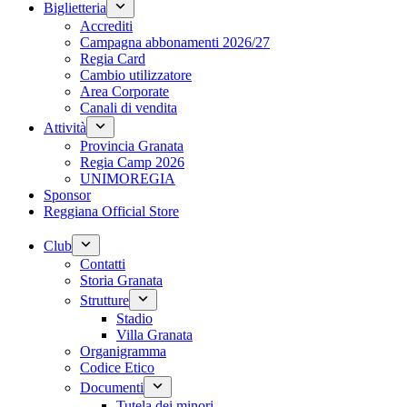
Biglietteria
Accrediti
Campagna abbonamenti 2026/27
Regia Card
Cambio utilizzatore
Area Corporate
Canali di vendita
Attività
Provincia Granata
Regia Camp 2026
UNIMOREGIA
Sponsor
Reggiana Official Store
Club
Contatti
Storia Granata
Strutture
Stadio
Villa Granata
Organigramma
Codice Etico
Documenti
Tutela dei minori