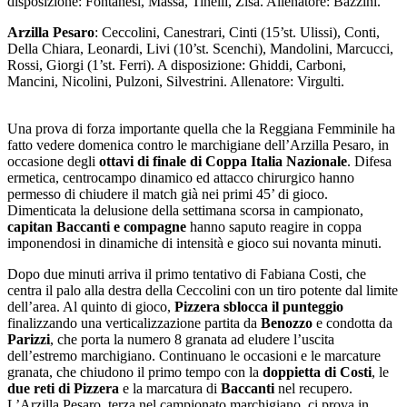
disposizione: Fontanesi, Massa, Tinelli, Zisa. Allenatore: Bazzini.
Arzilla Pesaro
: Ceccolini, Canestrari, Cinti (15’st. Ulissi), Conti,
Della Chiara, Leonardi, Livi (10’st. Scenchi), Mandolini, Marcucci,
Rossi, Giorgi (1’st. Ferri). A disposizione: Ghiddi, Carboni,
Mancini, Nicolini, Pulzoni, Silvestrini. Allenatore: Virgulti.
Una prova di forza importante quella che la Reggiana Femminile ha
fatto vedere domenica contro le marchigiane dell’Arzilla Pesaro, in
occasione degli
ottavi di finale di Coppa Italia Nazionale
. Difesa
ermetica, centrocampo dinamico ed attacco chirurgico hanno
permesso di chiudere il match già nei primi 45’ di gioco.
Dimenticata la delusione della settimana scorsa in campionato,
capitan Baccanti e compagne
hanno saputo reagire in coppa
imponendosi in dinamiche di intensità e gioco sui novanta minuti.
Dopo due minuti arriva il primo tentativo di Fabiana Costi, che
centra il palo alla destra della Ceccolini con un tiro potente dal limite
dell’area. Al quinto di gioco,
Pizzera sblocca il punteggio
finalizzando una verticalizzazione partita da
Benozzo
e condotta da
Parizzi
, che porta la numero 8 granata ad eludere l’uscita
dell’estremo marchigiano. Continuano le occasioni e le marcature
granata, che chiudono il primo tempo con la
doppietta di Costi
, le
due reti di Pizzera
e la marcatura di
Baccanti
nel recupero.
L’Arzilla Pesaro, terza nel campionato marchigiano, ci prova in