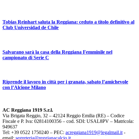
Tobias Reinhart saluta la Reggiana: ceduto a titolo definitivo al
Club Universidad de Chile
Salvarano sarà la casa della Reggiana Femminile nel
campionato di Serie C
Riprende il lavoro in città per i granata, sabato l’amichevole
con l’Alcione Milano
AC Reggiana 1919 S.r.l.
Via Brigata Reggio, 32 – 42124 Reggio Emilia (RE) – Codice
Fiscale e P. Iva: 02814100356 – cod. SDI: USAL8PV – Matricola:
949637
Tel: +39 0522 1750240 – PEC:
acreggiana1919@legalmail.it
-
email:
segreteria@reggianacalcio.it